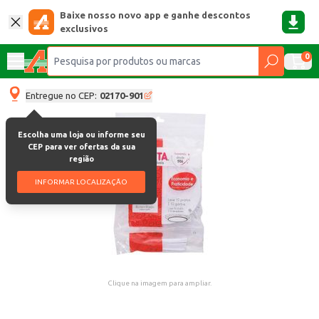
Baixe nosso novo app e ganhe descontos
exclusivos
0
Entregue no CEP:
02170-901
Escolha uma loja ou informe seu
CEP para ver ofertas da sua
região
INFORMAR LOCALIZAÇÃO
Clique na imagem para ampliar.