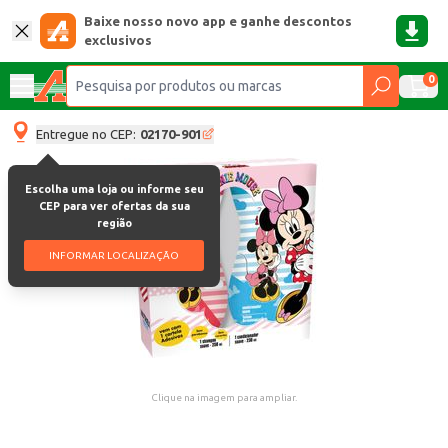
Baixe nosso novo app e ganhe descontos
exclusivos
0
Entregue no CEP:
02170-901
Escolha uma loja ou informe seu
CEP para ver ofertas da sua
região
INFORMAR LOCALIZAÇÃO
Clique na imagem para ampliar.