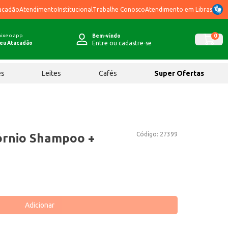
acadão
Atendimento
Institucional
Trabalhe Conosco
Atendimento em Libras
ixe o app
0
Bem-vindo
Entre ou cadastre-se
eu Atacadão
ês
Leites
Cafés
Super Ofertas
Código:
27399
córnio Shampoo +
Adicionar