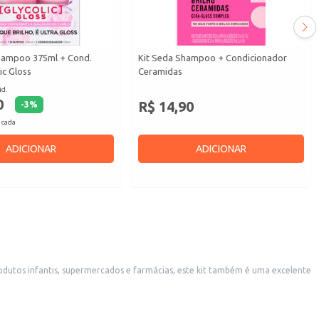
Shampoo 375ml + Cond.
Kit Seda Shampoo + Condicionador
ic Gloss
Ceramidas
id.
0
R$ 14,90
-
3
%
 cada
ADICIONAR
ADICIONAR
mente agradará as pequenas.