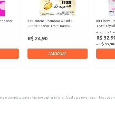
cionador
Kit Pantene Shampoo 400ml +
Kit Elseve 
Condicionador 175ml Bambu
170ml Glycol
A partir de 3 un
R$ 32,9
R$ 24,90
R$ 33,90
ou
/
ADICIONAR
lojas de produtos infantis, supermercados e farmácias, este kit também é uma excelente
escolha para uso doméstico, facilitando a rotina de cuidados com o cabelo das crianças. A embalagem atrativa com tema de unicórnio certa
 cabeludo. Enxágue bem.
. Deixe agir por alguns minutos e enxágue.