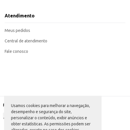
Para melhores resultados, utilize o kit regularmente.
Recomendado para uso em crianças.
Ideal para uso em casa ou para revenda em estabelecimentos comerciais.
Atendimento
O Kit Infantil Unicórnio Shampoo + Condicionador da Teens oferece praticida
fórmula é adequada para o uso infantil, contribuindo para a saúde e beleza d
Marca: Teens
Meus pedidos
Departamento: Higiene e perfumaria
Categoria: Kit para cabelo
EAN: 7908082302568
Central de atendimento
Fale conosco
Formas de pagamento
Usamos cookies para melhorar a navegação,
desempenho e segurança do site,
personalizar o conteúdo, exibir anúncios e
obter estatísticas. As permissões podem ser