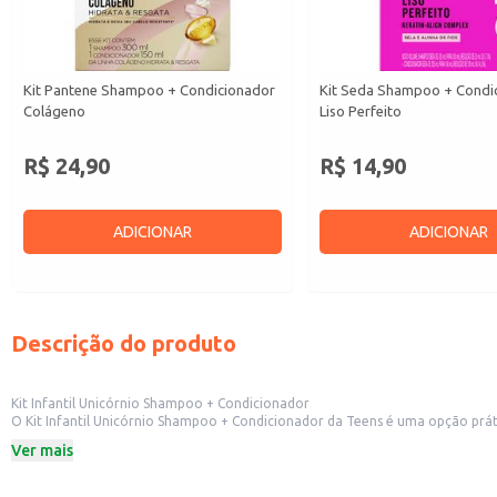
Kit Pantene Shampoo + Condicionador
Kit Seda Shampoo + Condi
Colágeno
Liso Perfeito
R$ 24,90
R$ 14,90
ADICIONAR
ADICIONAR
Descrição do produto
Kit Infantil Unicórnio Shampoo + Condicionador
O Kit Infantil Unicórnio Shampoo + Condicionador da Teens é uma opção prática e completa para a higiene capilar infantil. Ideal para revenda em 
Ver mais
Dicas de uso:
Aplique o shampoo nos cabelos molhados, massageando suavemente o couro
Após o shampoo, aplique o condicionador, massageando delicadamente os fios