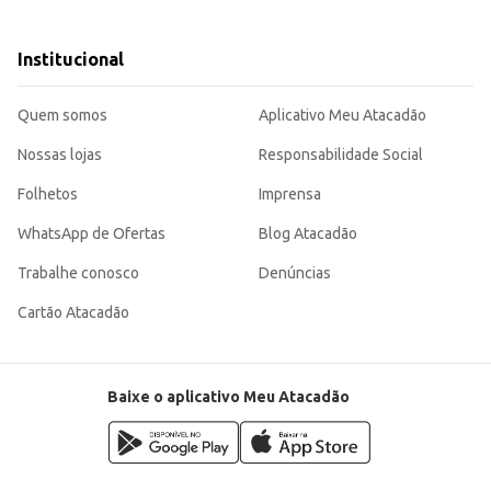
Institucional
de e eficiência na hora de cuidar dos cabelos das crianças, sendo uma opção c
os cabelos.
Quem somos
Aplicativo Meu Atacadão
Nossas lojas
Responsabilidade Social
Folhetos
Imprensa
WhatsApp de Ofertas
Blog Atacadão
Trabalhe conosco
Denúncias
Cartão Atacadão
Baixe o aplicativo Meu Atacadão