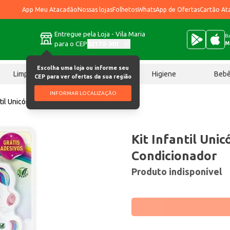
App Meu Atacadão
Nossas lojas
Folhetos
WhatsApp de Ofertas
Cartão At
Entregue pela Loja - Vila Maria
Ba
para o CEP
02170-901
M
Escolha uma loja ou informe seu
Limpeza
Chocolates
Higiene
Beb
CEP para ver ofertas da sua região
INFORMAR LOCALIZAÇÃO
antil Unicórnio Shampoo + Condicionador
Kit Infantil Uni
Condicionador
Produto indisponível