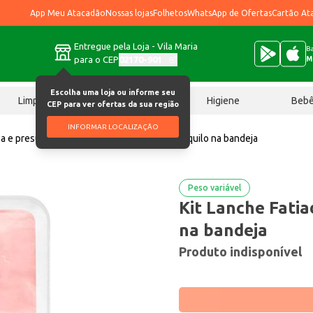
App Meu Atacadão
Nossas lojas
Folhetos
WhatsApp de Ofertas
Cartão At
Entregue pela Loja - Vila Maria
Ba
para o CEP
02170-901
M
Escolha uma loja ou informe seu
Limpeza
Chocolates
Higiene
Beb
CEP para ver ofertas da sua região
INFORMAR LOCALIZAÇÃO
a e presunto
Kit Lanche Fatiado Preço por quilo na bandeja
Peso variável
Kit Lanche Fatia
na bandeja
Produto indisponível