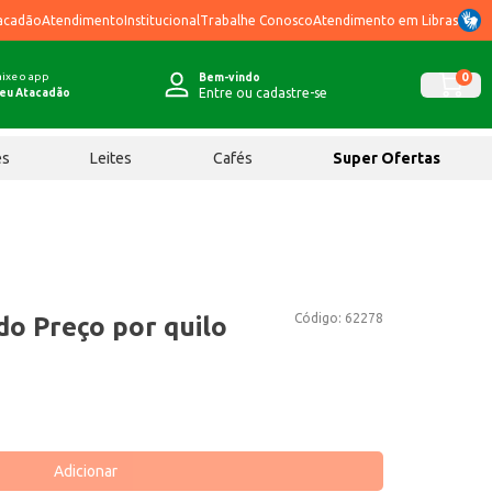
acadão
Atendimento
Institucional
Trabalhe Conosco
Atendimento em Libras
ixe o app
0
Bem-vindo
Entre ou cadastre-se
eu Atacadão
ês
Leites
Cafés
Super Ofertas
Código:
62278
do Preço por quilo
Adicionar