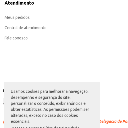
Atendimento
Meus pedidos
Central de atendimento
Fale conosco
Formas de pagamento
Usamos cookies para melhorar a navegação,
desempenho e segurança do site,
personalizar o conteúdo, exibir anúncios e
obter estatísticas. As permissões podem ser
alteradas, exceto no caso dos cookies
Racismo é crime.
Denuncie. Disque 100 ou procure a Delegacia de Polí
essenciais.