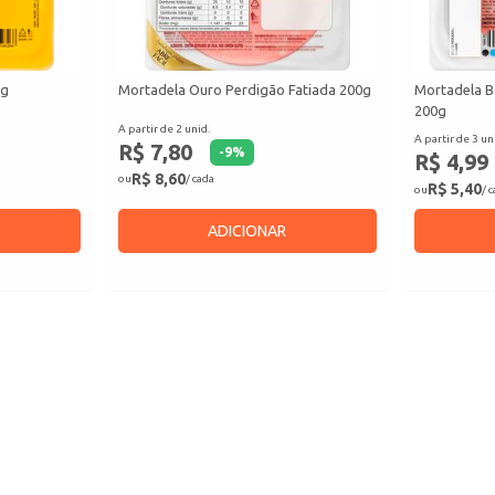
0g
Mortadela Ouro Perdigão Fatiada 200g
Mortadela B
200g
A partir de 2 unid.
A partir de 3 un
R$ 7,80
-
9
%
R$ 4,99
R$ 8,60
ou
/ cada
R$ 5,40
ou
/ 
ADICIONAR