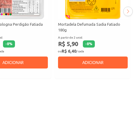
ologna Perdigão Fatiada
Mortadela Defumada Sadia Fatiado
180g
id.
A partir de 2 unid.
R$ 5,90
-
8
%
-
8
%
R$ 6,40
cada
ou
/ cada
ADICIONAR
ADICIONAR