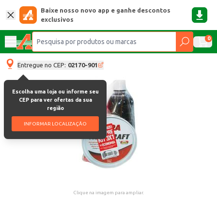
Baixe nosso novo app e ganhe descontos
exclusivos
0
Entregue no CEP:
02170-901
Escolha uma loja ou informe seu
CEP para ver ofertas da sua
região
INFORMAR LOCALIZAÇÃO
Clique na imagem para ampliar.