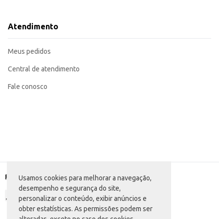
Supervisione as crianças durante o uso do produto.
Ideal para brincadeiras em casa, estimulando a criatividade e o desenvolvi
Pode ser utilizado em atividades educativas e lúdicas.
Atendimento
O Kit Massinha Sunny Patrulha Canina é uma opção divertida e criativa para 
Meus pedidos
Central de atendimento
Fale conosco
Formas de pagamento
Usamos cookies para melhorar a navegação,
desempenho e segurança do site,
personalizar o conteúdo, exibir anúncios e
obter estatísticas. As permissões podem ser