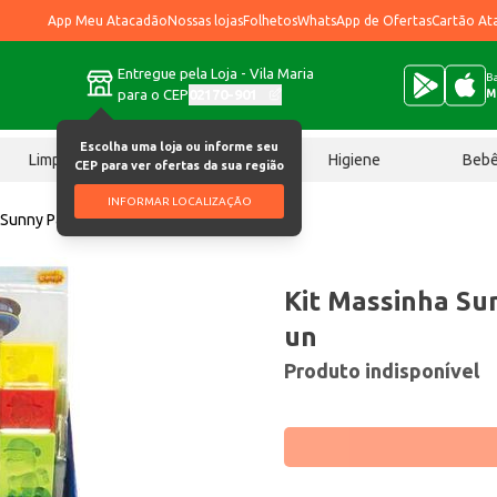
App Meu Atacadão
Nossas lojas
Folhetos
WhatsApp de Ofertas
Cartão At
Entregue pela Loja - Vila Maria
Ba
para o CEP
02170-901
M
Escolha uma loja ou informe seu
Limpeza
Chocolates
Higiene
Beb
CEP para ver ofertas da sua região
INFORMAR LOCALIZAÇÃO
 Sunny Patrulha Canina un
Kit Massinha Su
un
Produto indisponível