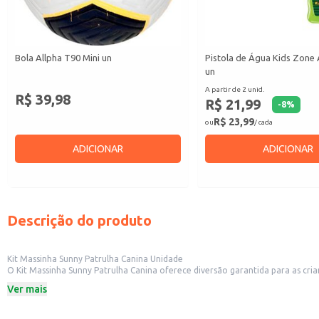
Bola Allpha T90 Mini un
Pistola de Água Kids Zone 
un
A partir de 2 unid.
R$ 39,98
R$ 21,99
-
8
%
R$ 23,99
ou
/ cada
ADICIONAR
ADICIONAR
Descrição do produto
Kit Massinha Sunny Patrulha Canina Unidade
O Kit Massinha Sunny Patrulha Canina oferece diversão garantida para as cri
que as crianças criem suas próprias aventuras.
Ver mais
Marca: Sunny
Temática: Patrulha Canina
Dicas de Uso: