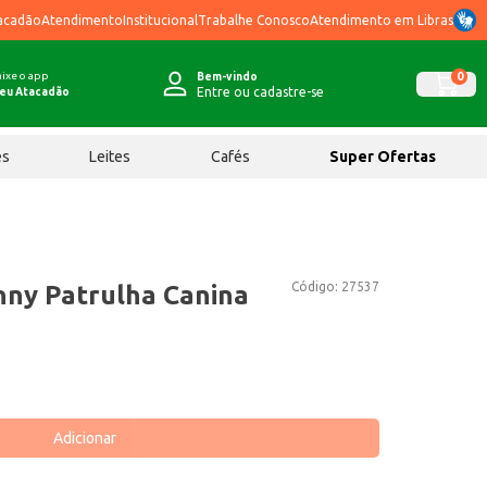
acadão
Atendimento
Institucional
Trabalhe Conosco
Atendimento em Libras
ixe o app
0
Bem-vindo
Entre ou cadastre-se
eu Atacadão
ês
Leites
Cafés
Super Ofertas
Código:
27537
nny Patrulha Canina
Adicionar