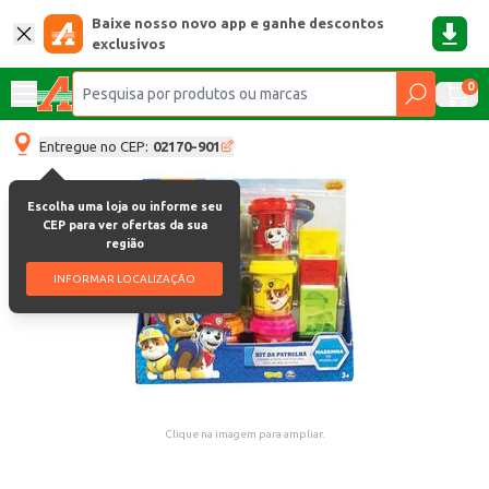
Baixe nosso novo app e ganhe descontos
exclusivos
0
Entregue no CEP:
02170-901
Escolha uma loja ou informe seu
CEP para ver ofertas da sua
região
INFORMAR LOCALIZAÇÃO
Clique na imagem para ampliar.