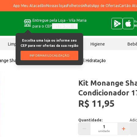
App Meu Atacadão
Nossas lojas
Folhetos
WhatsApp de Ofertas
Cartão At
Entregue pela Loja - Vila Maria
Ba
para o CEP
02170-901
M
Escolha uma loja ou informe seu
Limpeza
Chocolates
Higiene
Beb
CEP para ver ofertas da sua região
INFORMAR LOCALIZAÇÃO
ange Shampoo 300ml + Condicionador 170ml Hidratação
Kit Monange Sh
Condicionador 1
R$ 11,95
Quantidade:
Adic
unidade