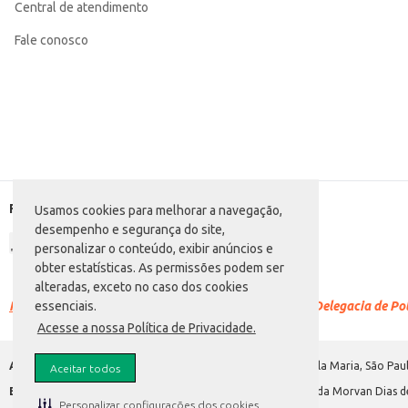
Central de atendimento
Fale conosco
Formas de pagamento
Usamos cookies para melhorar a navegação,
desempenho e segurança do site,
personalizar o conteúdo, exibir anúncios e
obter estatísticas. As permissões podem ser
alteradas, exceto no caso dos cookies
Racismo é crime.
Denuncie. Disque 100 ou procure a Delegacia de Polí
essenciais.
Acesse a nossa Política de Privacidade.
Atacadão S.A.
Avenida Morvan Dias de Figueiredo, 6169, Vila Maria, São Paul
Aceitar todos
Envio de documentos administrativos e jurídicos:
Avenida Morvan Dias de
Personalizar configurações dos cookies