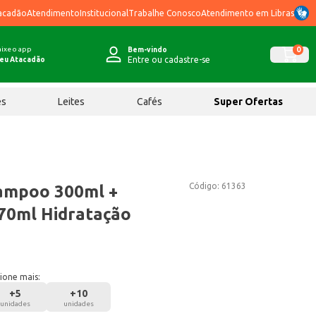
acadão
Atendimento
Institucional
Trabalhe Conosco
Atendimento em Libras
ixe o app
0
Bem-vindo
Entre ou cadastre-se
eu Atacadão
ês
Leites
Cafés
Super Ofertas
Código:
61363
ampoo 300ml +
70ml Hidratação
ione mais:
+
5
+
10
unidades
unidades