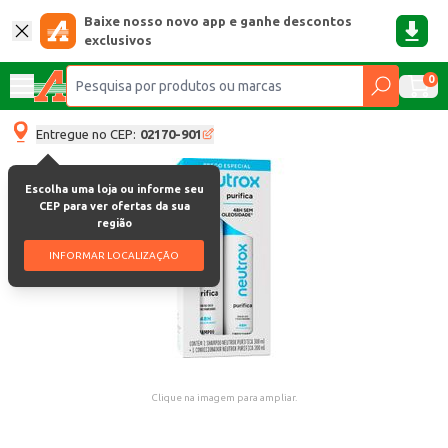
Baixe nosso novo app e ganhe descontos
exclusivos
0
Entregue no CEP:
02170-901
Escolha uma loja ou informe seu
CEP para ver ofertas da sua
região
INFORMAR LOCALIZAÇÃO
Clique na imagem para ampliar.