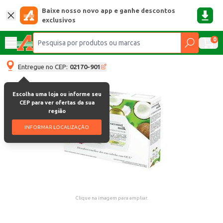
Baixe nosso novo app e ganhe descontos
exclusivos
0
Entregue no CEP:
02170-901
Escolha uma loja ou informe seu
CEP para ver ofertas da sua
região
INFORMAR LOCALIZAÇÃO
Clique na imagem para ampliar.