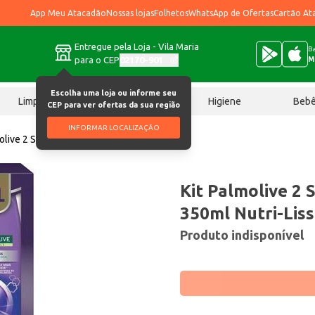
App Meu Atacadão
Nossas lojas
Folhetos
WhatsApp de Ofertas
Cartão At
Entregue pela Loja - Vila Maria
Ba
para o CEP
02170-901
M
Escolha uma loja ou informe seu
Limpeza
Chocolates
Higiene
Beb
CEP para ver ofertas da sua região
INFORMAR LOCALIZAÇÃO
molive 2 Shampoos+1 Cond 350ml Nutri Liss
Kit Palmolive 2
350ml Nutri-Liss
Produto indisponível