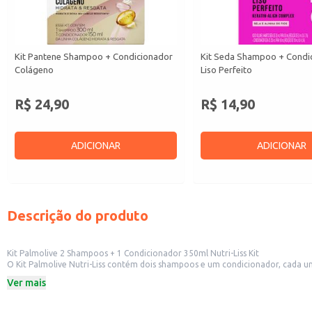
Kit Pantene Shampoo + Condicionador
Kit Seda Shampoo + Condi
Colágeno
Liso Perfeito
R$ 24,90
R$ 14,90
ADICIONAR
ADICIONAR
Descrição do produto
Kit Palmolive 2 Shampoos + 1 Condicionador 350ml Nutri-Liss Kit
O Kit Palmolive Nutri-Liss contém dois shampoos e um condicionador, cada um com 350ml. Este kit é uma opção prática e econômica para revenda em diversos estabelecimentos comerciais, como s
Ver mais
Dicas de uso:
Ideal para revenda em lojas de varejo, oferecendo um kit completo e convenie
Perfeito para uso doméstico, fornecendo shampoo e condicionador para o cu