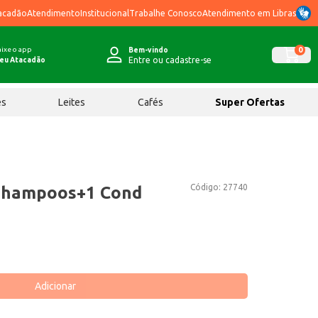
acadão
Atendimento
Institucional
Trabalhe Conosco
Atendimento em Libras
ixe o app
0
Bem-vindo
Entre ou cadastre-se
eu Atacadão
ês
Leites
Cafés
Super Ofertas
Código:
27740
 Shampoos+1 Cond
Adicionar