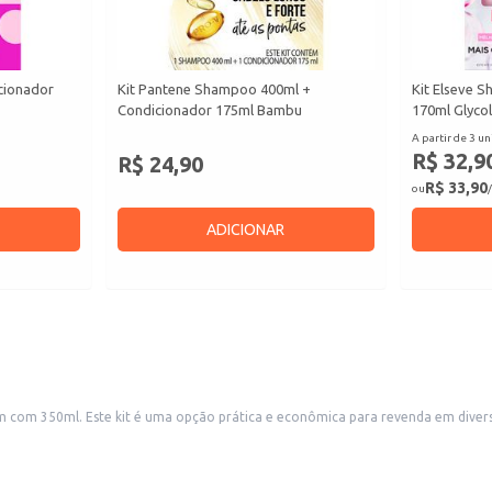
cionador
Kit Pantene Shampoo 400ml +
Kit Elseve 
Condicionador 175ml Bambu
170ml Glycol
A partir de 3 un
R$ 32,9
R$ 24,90
R$ 33,90
ou
/
ADICIONAR
upermercados, farmácias e lojas de
cosméticos. Também é uma boa escolha para uso doméstico, atendendo às necessi
nte aos clientes.
idado diário dos cabelos.