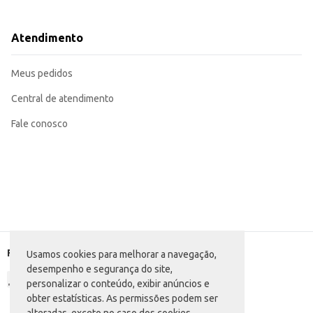
Recomendado para uso em salões de beleza que buscam opções de produtos p
O Kit Palmolive Nutri-Liss oferece praticidade e eficiência na rotina de cui
Marca: Palmolive
Atendimento
Departamento: Higiene e perfumaria
Categoria: Kit para cabelo
Conteúdo: 2 Shampoos + 1 Condicionador (350ml cada)
Meus pedidos
EAN: 7891024029572
Central de atendimento
Fale conosco
Formas de pagamento
Usamos cookies para melhorar a navegação,
desempenho e segurança do site,
personalizar o conteúdo, exibir anúncios e
obter estatísticas. As permissões podem ser