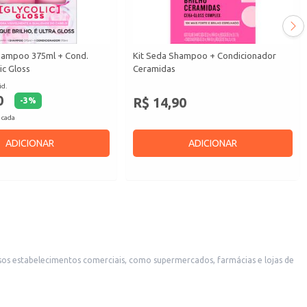
Shampoo 375ml + Cond.
Kit Seda Shampoo + Condicionador
ic Gloss
Ceramidas
id.
0
R$ 14,90
-
3
%
 cada
ADICIONAR
ADICIONAR
dades de cuidado capilar de toda a família. A fórmula Nutri-Liss proporciona hidratação e facilita o desembaraço dos fios.