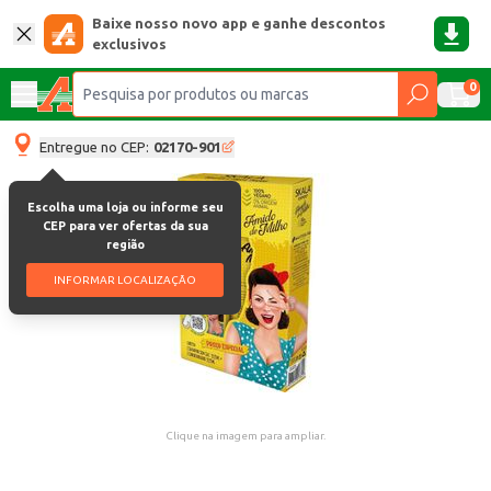
Baixe nosso novo app e ganhe descontos
exclusivos
0
Entregue no CEP:
02170-901
Escolha uma loja ou informe seu
CEP para ver ofertas da sua
região
INFORMAR LOCALIZAÇÃO
Clique na imagem para ampliar.