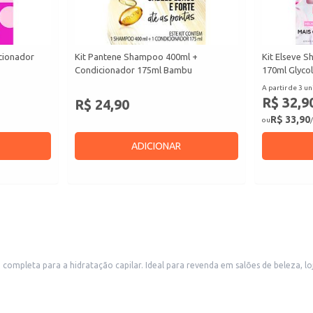
cionador
Kit Pantene Shampoo 400ml +
Kit Elseve 
Condicionador 175ml Bambu
170ml Glycol
A partir de 3 un
R$ 32,9
R$ 24,90
R$ 33,90
ou
/
ADICIONAR
as de cosméticos e farmácias, este kit também é uma excelente opção para
o aos fios, contribuindo para um cabelo mais saudável e com melhor aparência.
 cabeludo e os fios. Enxágue abundantemente.
Deixe agir por alguns minutos e enxágue.