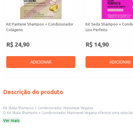
Kit Pantene Shampoo + Condicionador
Kit Seda Shampoo + Condi
Colágeno
Liso Perfeito
R$ 24,90
R$ 14,90
ADICIONAR
ADICIONAR
Descrição do produto
Kit Skala Shampoo + Condicionador Maionese Vegana
O Kit Skala Shampoo + Condicionador Maionese Vegana oferece uma solução completa para a hidratação capilar. Ideal para revenda em salões de beleza, loj
uso doméstico. Sua fórmula vegana proporciona hidratação e nutriçã
Ver mais
Dicas de Uso:
Aplique o shampoo nos cabelos molhados, massageando suavemente o couro
Após o shampoo, aplique o condicionador, massageando suavemente os fios. 