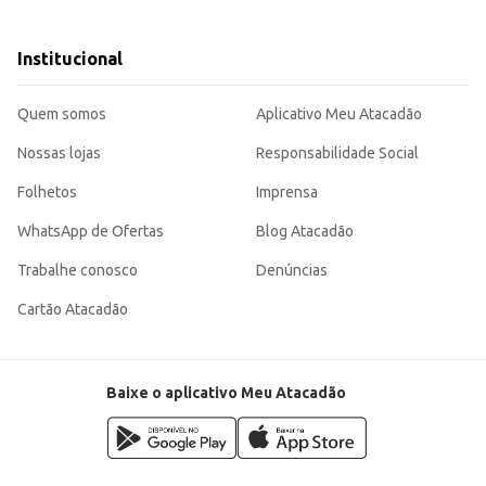
 de uso na embalagem.
ção.
a a saúde e beleza dos cabelos. Sua praticidade e eficácia o tornam uma opção atrativa tanto para o consumidor
Institucional
Quem somos
Aplicativo Meu Atacadão
Nossas lojas
Responsabilidade Social
Folhetos
Imprensa
WhatsApp de Ofertas
Blog Atacadão
Trabalhe conosco
Denúncias
Cartão Atacadão
Baixe o aplicativo Meu Atacadão