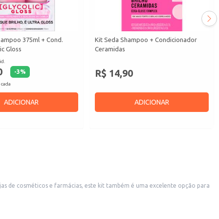
Shampoo 375ml + Cond.
Kit Seda Shampoo + Condicionador
ic Gloss
Ceramidas
id.
0
R$ 14,90
-
3
%
 cada
ADICIONAR
ADICIONAR