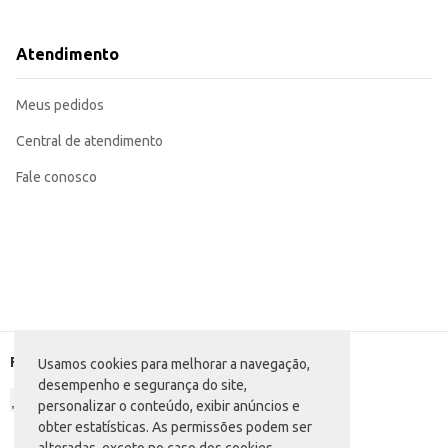
Para melhores resultados, utilize o kit regularmente, seguindo as instruções
Adequado para uso em diversos tipos de cabelo, buscando hidratação e nutri
A combinação do shampoo e condicionador proporciona uma rotina de cuidados completa e eficiente, contribuindo par
Atendimento
final quanto para o comércio varejista.
Marca: Skala
Departamento: Higiene e perfumaria
Meus pedidos
Categoria: Kit para cabelo
EAN: 62924941
Central de atendimento
Fale conosco
Formas de pagamento
Usamos cookies para melhorar a navegação,
desempenho e segurança do site,
personalizar o conteúdo, exibir anúncios e
obter estatísticas. As permissões podem ser