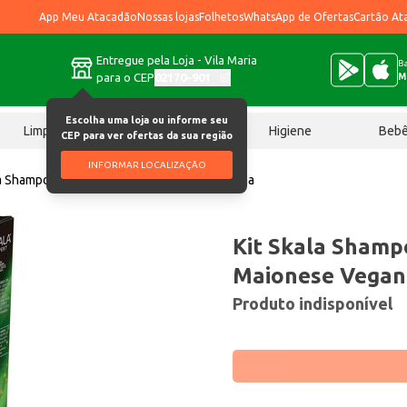
App Meu Atacadão
Nossas lojas
Folhetos
WhatsApp de Ofertas
Cartão At
Entregue pela Loja - Vila Maria
Ba
para o CEP
02170-901
M
Escolha uma loja ou informe seu
Limpeza
Chocolates
Higiene
Beb
CEP para ver ofertas da sua região
INFORMAR LOCALIZAÇÃO
la Shampoo + Condicionador Maionese Vegana
Kit Skala Shamp
Maionese Vegan
Produto indisponível