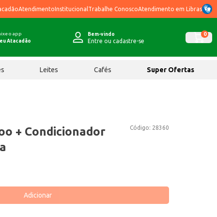
acadão
Atendimento
Institucional
Trabalhe Conosco
Atendimento em Libras
ixe o app
0
Bem-vindo
Entre ou cadastre-se
eu Atacadão
ês
Leites
Cafés
Super Ofertas
Código:
28360
oo + Condicionador
a
Adicionar