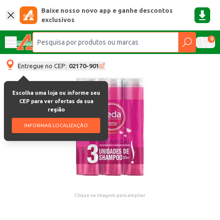
Baixe nosso novo app e ganhe descontos
exclusivos
0
Entregue no CEP:
02170-901
Escolha uma loja ou informe seu
CEP para ver ofertas da sua
região
INFORMAR LOCALIZAÇÃO
Clique na imagem para ampliar.