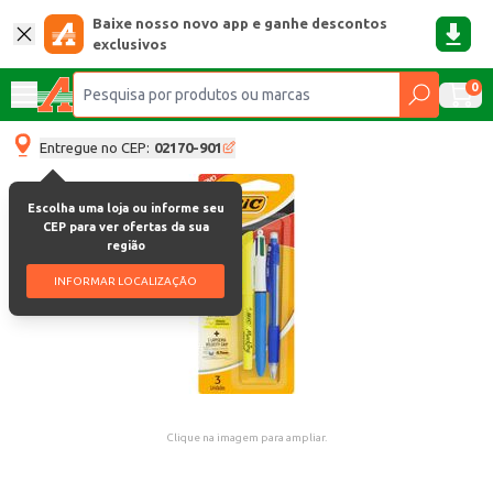
Baixe nosso novo app e ganhe descontos
exclusivos
0
Entregue no CEP:
02170-901
Escolha uma loja ou informe seu
CEP para ver ofertas da sua
região
INFORMAR LOCALIZAÇÃO
Clique na imagem para ampliar.