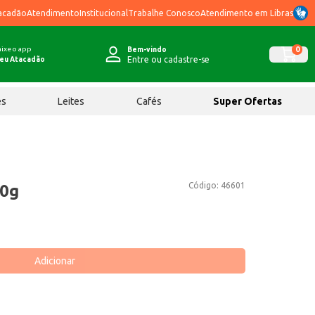
acadão
Atendimento
Institucional
Trabalhe Conosco
Atendimento em Libras
ixe o app
0
Bem-vindo
Entre ou cadastre-se
eu Atacadão
ês
Leites
Cafés
Super Ofertas
Código:
46601
40g
Adicionar