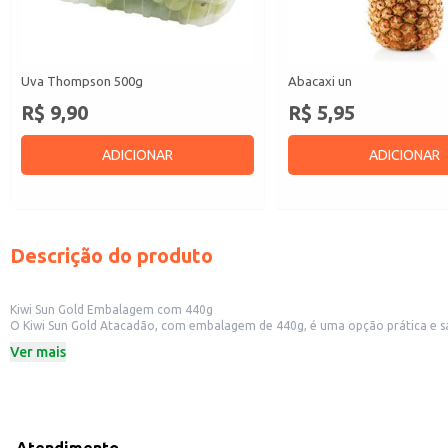
Uva Thompson 500g
Abacaxi un
R$ 9,90
R$ 5,95
ADICIONAR
ADICIONAR
Descrição do produto
Kiwi Sun Gold Embalagem com 440g
O Kiwi Sun Gold Atacadão, com embalagem de 440g, é uma opção prática e sa
aplicações.
Ver mais
Ideal para consumo in natura.
Perfeito para o preparo de sucos, vitaminas e sobremesas.
Excelente opção para incrementar saladas de frutas e iogurtes.
Adequado para revenda em pequenos comércios e estabelecimentos comerci
Dicas de Uso:
Para consumo in natura, lave bem os kiwis antes de consumir.