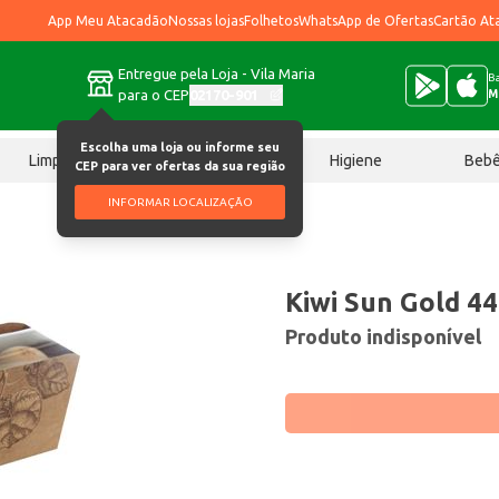
App Meu Atacadão
Nossas lojas
Folhetos
WhatsApp de Ofertas
Cartão At
Entregue pela Loja - Vila Maria
Ba
para o CEP
02170-901
M
Escolha uma loja ou informe seu
Limpeza
Chocolates
Higiene
Beb
CEP para ver ofertas da sua região
INFORMAR LOCALIZAÇÃO
Kiwi Sun Gold 4
Produto indisponível