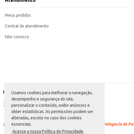
Atendimento
Para sucos e vitaminas, retire a casca e bata no liquidificador com outros ing
Para sobremesas, utilize a polpa em mousses, tortas e outros doces.
Para saladas de frutas, corte os kiwis em rodelas ou cubos e misture com outr
Meus pedidos
O Kiwi Sun Gold Atacadão oferece praticidade e sabor em uma embalagem de 4
Central de atendimento
Fale conosco
Formas de pagamento
Usamos cookies para melhorar a navegação,
desempenho e segurança do site,
personalizar o conteúdo, exibir anúncios e
obter estatísticas. As permissões podem ser
alteradas, exceto no caso dos cookies
Racismo é crime.
Denuncie. Disque 100 ou procure a Delegacia de Polí
essenciais.
Acesse a nossa Política de Privacidade.