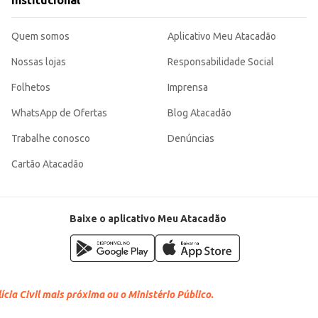
Institucional
redientes de sua preferência.
as frutas.
Quem somos
Aplicativo Meu Atacadão
40g, garantindo qualidade e conveniência para o seu dia a dia.
Nossas lojas
Responsabilidade Social
Folhetos
Imprensa
WhatsApp de Ofertas
Blog Atacadão
Trabalhe conosco
Denúncias
Cartão Atacadão
Baixe o aplicativo Meu Atacadão
cia Civil mais próxima ou o Ministério Público.