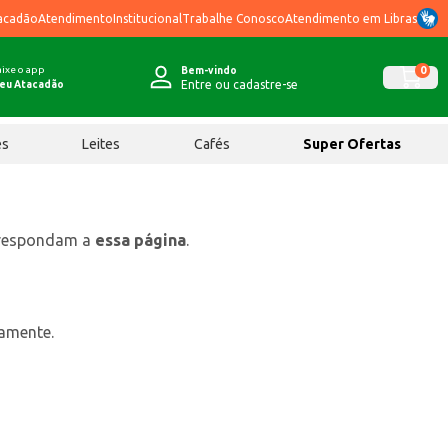
acadão
Atendimento
Institucional
Trabalhe Conosco
Atendimento em Libras
ixe o app
0
Bem-vindo
Entre ou cadastre-se
eu Atacadão
ês
Leites
Cafés
Super Ofertas
rrespondam a
essa página
.
tamente.