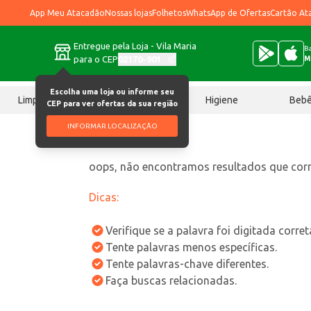
App Meu Atacadão
Nossas lojas
Folhetos
WhatsApp de Ofertas
Cartão At
Entregue pela Loja - Vila Maria
Ba
para o CEP
02170-901
M
Escolha uma loja ou informe seu
Limpeza
Chocolates
Higiene
Beb
CEP para ver ofertas da sua região
INFORMAR LOCALIZAÇÃO
oops, não encontramos resultados que co
Dicas:
Verifique se a palavra foi digitada corre
Tente palavras menos específicas.
Tente palavras-chave diferentes.
Faça buscas relacionadas.