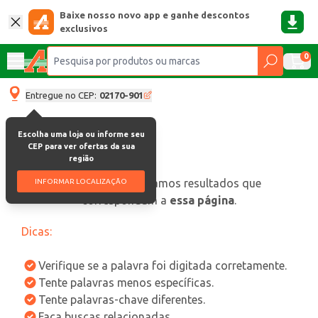
Baixe nosso novo app e ganhe descontos
exclusivos
0
Entregue no CEP:
02170-901
Escolha uma loja ou informe seu
CEP para ver ofertas da sua
região
oops, não encontramos resultados que
INFORMAR LOCALIZAÇÃO
correspondam a
essa página
.
Dicas:
Verifique se a palavra foi digitada corretamente.
Tente palavras menos específicas.
Tente palavras-chave diferentes.
Faça buscas relacionadas.