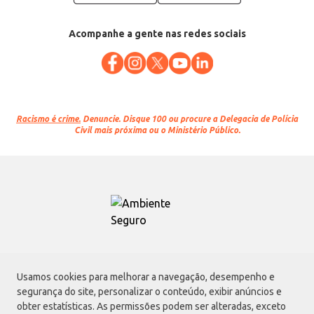
Acompanhe a gente nas redes sociais
Racismo é crime.
Denuncie. Disque 100 ou procure a Delegacia de Polícia
Civil mais próxima ou o Ministério Público.
Atacadão S.A.
Usamos cookies para melhorar a navegação, desempenho e
Avenida Morvan Dias de Figueiredo, 6169, Vila Maria, São Paulo - SP | CEP
segurança do site, personalizar o conteúdo, exibir anúncios e
02170-901 | CNPJ: 75.315.333/0001-09
obter estatísticas. As permissões podem ser alteradas, exceto