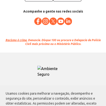
Acompanhe a gente nas redes sociais
Racismo é crime.
Denuncie. Disque 100 ou procure a Delegacia de Polícia
Civil mais próxima ou o Ministério Público.
Atacadão S.A.
Usamos cookies para melhorar a navegação, desempenho e
Avenida Morvan Dias de Figueiredo, 6169, Vila Maria, São Paulo - SP | CEP
segurança do site, personalizar o conteúdo, exibir anúncios e
02170-901 | CNPJ: 75.315.333/0001-09
obter estatísticas. As permissões podem ser alteradas, exceto