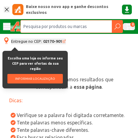
Baixe nosso novo app e ganhe descontos
exclusivos
0
Entregue no CEP:
02170-901
Escolha uma loja ou informe seu
CEP para ver ofertas da sua
região
oops, não encontramos resultados que
INFORMAR LOCALIZAÇÃO
correspondam a
essa página
.
Dicas:
Verifique se a palavra foi digitada corretamente.
Tente palavras menos específicas.
Tente palavras-chave diferentes.
Faça buscas relacionadas.