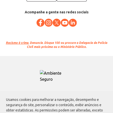
Acompanhe a gente nas redes sociais
Racismo é crime.
Denuncie. Disque 100 ou procure a Delegacia de Polícia
Civil mais próxima ou o Ministério Público.
Atacadão S.A.
Usamos cookies para melhorar a navegação, desempenho e
Avenida Morvan Dias de Figueiredo, 6169, Vila Maria, São Paulo - SP | CEP
segurança do site, personalizar o conteúdo, exibir anúncios e
02170-901 | CNPJ: 75.315.333/0001-09
obter estatísticas. As permissões podem ser alteradas, exceto