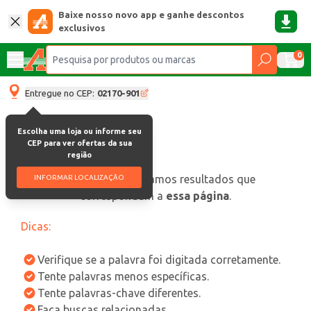
Baixe nosso novo app e ganhe descontos
exclusivos
0
Entregue no CEP:
02170-901
Escolha uma loja ou informe seu
CEP para ver ofertas da sua
região
oops, não encontramos resultados que
INFORMAR LOCALIZAÇÃO
correspondam a
essa página
.
Dicas:
Verifique se a palavra foi digitada corretamente.
Tente palavras menos específicas.
Tente palavras-chave diferentes.
Faça buscas relacionadas.