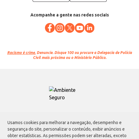
Acompanhe a gente nas redes sociais
Racismo é crime.
Denuncie. Disque 100 ou procure a Delegacia de Polícia
Civil mais próxima ou o Ministério Público.
Atacadão S.A.
Usamos cookies para melhorar a navegação, desempenho e
Avenida Morvan Dias de Figueiredo, 6169, Vila Maria, São Paulo - SP | CEP
segurança do site, personalizar o conteúdo, exibir anúncios e
02170-901 | CNPJ: 75.315.333/0001-09
obter estatísticas. As permissões podem ser alteradas, exceto