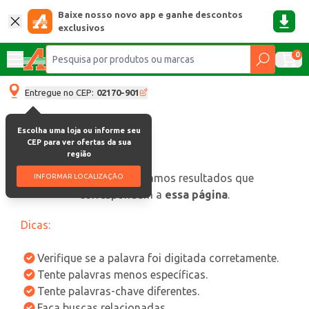
Baixe nosso novo app e ganhe descontos
exclusivos
0
Entregue no CEP:
02170-901
Escolha uma loja ou informe seu
CEP para ver ofertas da sua
região
oops, não encontramos resultados que
INFORMAR LOCALIZAÇÃO
correspondam a
essa página
.
Dicas:
Verifique se a palavra foi digitada corretamente.
Tente palavras menos específicas.
Tente palavras-chave diferentes.
Faça buscas relacionadas.