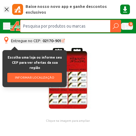
Baixe nosso novo app e ganhe descontos
exclusivos
0
Entregue no CEP:
02170-901
Escolha uma loja ou informe seu
CEP para ver ofertas da sua
região
INFORMAR LOCALIZAÇÃO
Clique na imagem para ampliar.