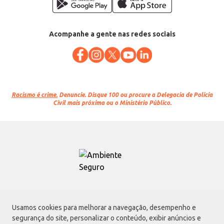
Acompanhe a gente nas redes sociais
Racismo é crime.
Denuncie. Disque 100 ou procure a Delegacia de Polícia
Civil mais próxima ou o Ministério Público.
Atacadão S.A.
Usamos cookies para melhorar a navegação, desempenho e
Avenida Morvan Dias de Figueiredo, 6169, Vila Maria, São Paulo - SP | CEP
segurança do site, personalizar o conteúdo, exibir anúncios e
02170-901 | CNPJ: 75.315.333/0001-09