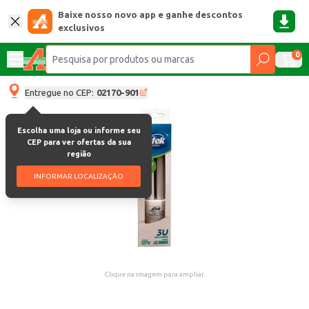
Baixe nosso novo app e ganhe descontos
exclusivos
0
Entregue no CEP:
02170-901
Escolha uma loja ou informe seu
CEP para ver ofertas da sua
região
INFORMAR LOCALIZAÇÃO
Clique na imagem para ampliar.