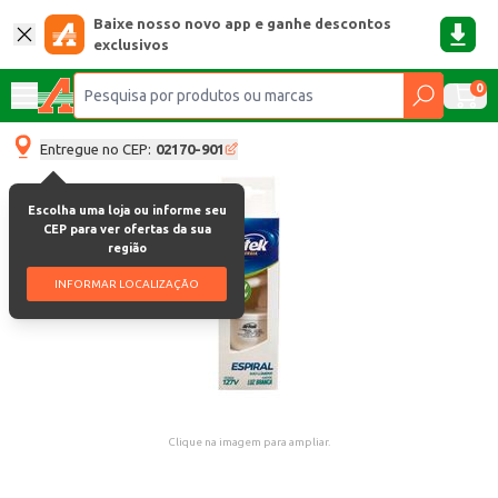
Baixe nosso novo app e ganhe descontos
exclusivos
0
Entregue no CEP:
02170-901
Escolha uma loja ou informe seu
CEP para ver ofertas da sua
região
INFORMAR LOCALIZAÇÃO
Clique na imagem para ampliar.