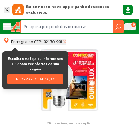
Baixe nosso novo app e ganhe descontos
exclusivos
0
Entregue no CEP:
02170-901
Escolha uma loja ou informe seu
CEP para ver ofertas da sua
região
INFORMAR LOCALIZAÇÃO
Clique na imagem para ampliar.