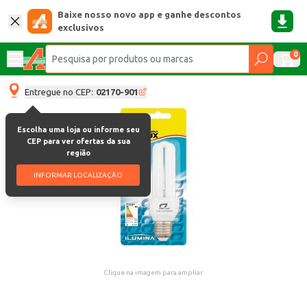
Baixe nosso novo app e ganhe descontos
exclusivos
0
Entregue no CEP:
02170-901
Escolha uma loja ou informe seu
CEP para ver ofertas da sua
região
INFORMAR LOCALIZAÇÃO
Clique na imagem para ampliar.