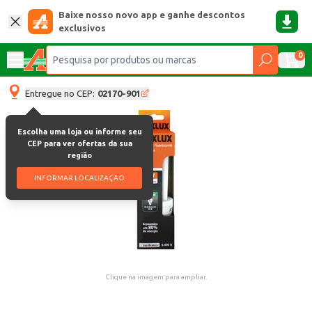
Baixe nosso novo app e ganhe descontos
exclusivos
0
Entregue no CEP:
02170-901
Escolha uma loja ou informe seu
CEP para ver ofertas da sua
região
INFORMAR LOCALIZAÇÃO
Clique na imagem para ampliar.