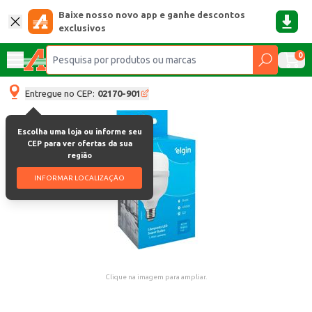
Baixe nosso novo app e ganhe descontos
exclusivos
0
Entregue no CEP:
02170-901
Escolha uma loja ou informe seu
CEP para ver ofertas da sua
região
INFORMAR LOCALIZAÇÃO
Clique na imagem para ampliar.