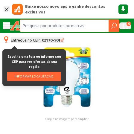
Baixe nosso novo app e ganhe descontos
exclusivos
0
Entregue no CEP:
02170-901
Escolha uma loja ou informe seu
CEP para ver ofertas da sua
região
INFORMAR LOCALIZAÇÃO
Clique na imagem para ampliar.