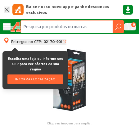
Baixe nosso novo app e ganhe descontos
exclusivos
0
Entregue no CEP:
02170-901
Escolha uma loja ou informe seu
CEP para ver ofertas da sua
região
INFORMAR LOCALIZAÇÃO
Clique na imagem para ampliar.