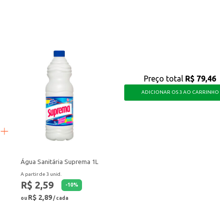
a iluminação clara e eficiente.
produtos e ambientes.
 quem busca uma solução de iluminação eficiente e duradoura, com a qualidad
Preço total
R$ 79,46
ADICIONAR OS 3 AO CARRINHO
Água Sanitária Suprema 1L
A partir de 3 unid.
R$ 2,59
-
10
%
R$ 2,89
ou
/ cada