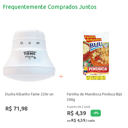
Ideal para uso em residências, como salas, quartos e cozinhas.
Frequentemente Comprados Juntos
Pode ser utilizada em escritórios e ambientes de trabalho, proporcionando um
Adequada para uso em lojas e comércios, contribuindo para a iluminação de 
A Lâmpada LED Ledvance 50W Bivolt é uma escolha prática e econômica para
Ducha Kibanho Fame 220v un
Farinha de Mandioca Pinduca Bijú
500g
R$ 71,98
A partir de 2 unid.
R$ 4,39
-
4
%
R$ 4,59
ou
/ cada