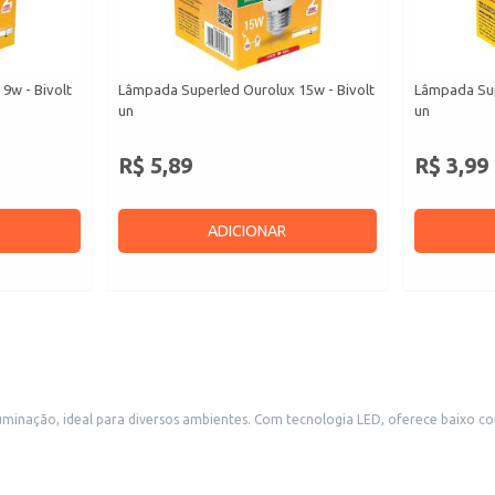
9w - Bivolt
Lâmpada Superled Ourolux 15w - Bivolt
Lâmpada Sup
un
un
R$ 5,89
R$ 3,99
ADICIONAR
nação, ideal para diversos ambientes. Com tecnologia LED, oferece baixo con
necessidade de adaptadores. Sua potência de 50W proporciona uma iluminação ad