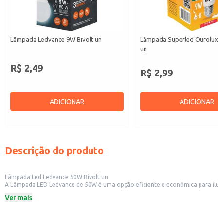
Lâmpada Ledvance 9W Bivolt un
Lâmpada Superled Ourolux 
un
R$ 2,49
R$ 2,99
ADICIONAR
ADICIONAR
Descrição do produto
Lâmpada Led Ledvance 50W Bivolt un
A Lâmpada LED Ledvance de 50W é uma opção eficiente e econômica para ilumi
quem busca economia e durabilidade.
Ver mais
Esta lâmpada é bivolt, facilitando a instalação em diferentes locais sem a 
comerciais.
Dicas de Uso: