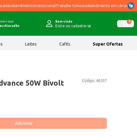
acadão
Atendimento
Institucional
Trabalhe Conosco
Atendimento em Libras
ixe o app
0
Bem-vindo
Entre ou cadastre-se
eu Atacadão
ês
Leites
Cafés
Super Ofertas
Código:
46207
dvance 50W Bivolt
Adicionar