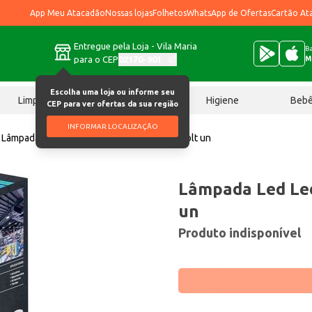
App Meu Atacadão
Nossas lojas
Folhetos
WhatsApp de Ofertas
Cartão At
Entregue pela Loja - Vila Maria
Ba
para o CEP
02170-901
M
Escolha uma loja ou informe seu
Limpeza
Chocolates
Higiene
Beb
CEP para ver ofertas da sua região
INFORMAR LOCALIZAÇÃO
Lâmpada
Lâmpada Led Ledvance 50W Bivolt un
Lâmpada Led Le
un
Produto indisponível