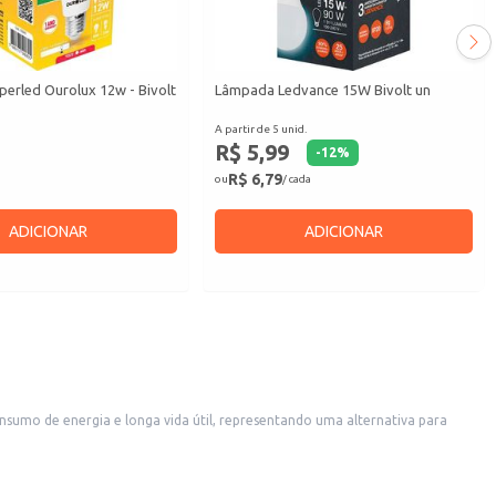
erled Ourolux 12w - Bivolt
Lâmpada Ledvance 15W Bivolt un
A partir de 5 unid.
R$ 5,99
-
12
%
R$ 6,79
ou
/ cada
ADICIONAR
ADICIONAR
sumo de energia e longa vida útil, representando uma alternativa para
equada para diversos espaços, desde residências até estabelecimentos