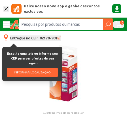
Baixe nosso novo app e ganhe descontos
exclusivos
0
Entregue no CEP:
02170-901
Escolha uma loja ou informe seu
CEP para ver ofertas da sua
região
INFORMAR LOCALIZAÇÃO
Clique na imagem para ampliar.