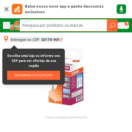
Baixe nosso novo app e ganhe descontos
exclusivos
0
Entregue no CEP:
02170-901
Escolha uma loja ou informe seu
CEP para ver ofertas da sua
região
INFORMAR LOCALIZAÇÃO
Clique na imagem para ampliar.