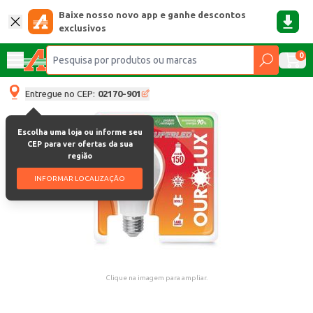
Baixe nosso novo app e ganhe descontos
exclusivos
0
Entregue no CEP:
02170-901
Escolha uma loja ou informe seu
CEP para ver ofertas da sua
região
INFORMAR LOCALIZAÇÃO
Clique na imagem para ampliar.