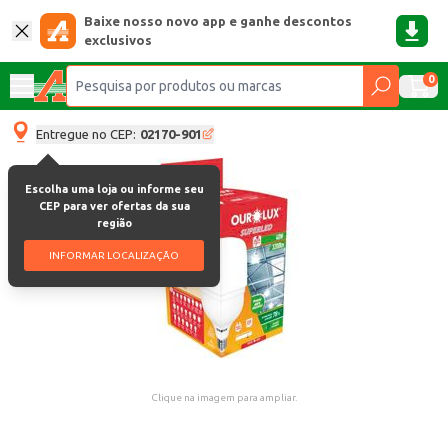
Baixe nosso novo app e ganhe descontos
exclusivos
0
Entregue no CEP:
02170-901
Escolha uma loja ou informe seu
CEP para ver ofertas da sua
região
INFORMAR LOCALIZAÇÃO
Clique na imagem para ampliar.