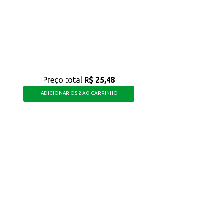
ra maior economia.
o.
os e lojas.
conomia, praticidade e uma iluminação eficiente em diversos ambientes.
Preço total
R$ 25,48
ADICIONAR OS 2 AO CARRINHO