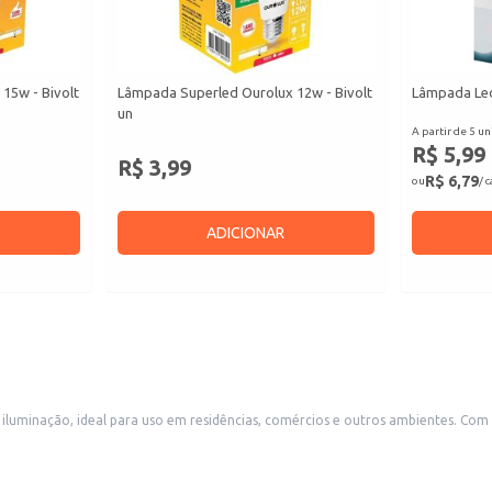
15w - Bivolt
Lâmpada Superled Ourolux 12w - Bivolt
Lâmpada Led
un
A partir de 5 un
R$ 5,99
R$ 3,99
R$ 6,79
ou
/ 
ADICIONAR
uminação, ideal para uso em residências, comércios e outros ambientes. Com 