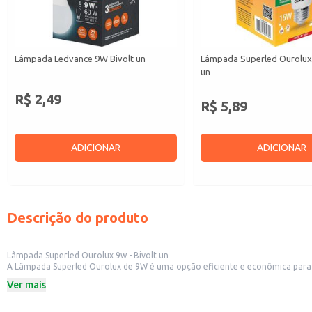
Lâmpada Ledvance 9W Bivolt un
Lâmpada Superled Ourolux 
un
R$ 2,49
R$ 5,89
ADICIONAR
ADICIONAR
Descrição do produto
Lâmpada Superled Ourolux 9w - Bivolt un
A Lâmpada Superled Ourolux de 9W é uma opção eficiente e econômica para il
Características:
Ver mais
Potência: 9W
Voltagem: Bivolt
Marca: Ourolux