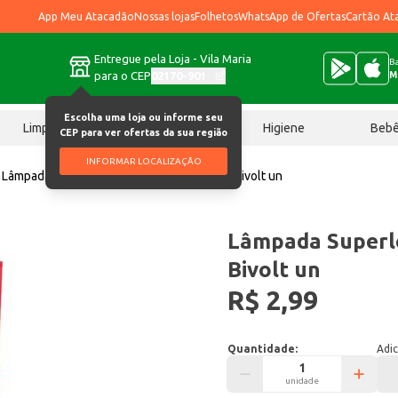
App Meu Atacadão
Nossas lojas
Folhetos
WhatsApp de Ofertas
Cartão At
Entregue pela Loja - Vila Maria
Ba
para o CEP
02170-901
M
Escolha uma loja ou informe seu
Limpeza
Chocolates
Higiene
Beb
CEP para ver ofertas da sua região
INFORMAR LOCALIZAÇÃO
Lâmpada
Lâmpada Superled Ourolux 9w Bivolt un
Lâmpada Superl
Bivolt un
R$ 2,99
Quantidade:
Adic
unidade