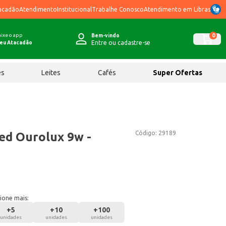
acadão
Atendimento
Institucional
Trabalhe Conosco
Atendimento em Libras
ixe o app
0
Bem-vindo
Entre ou cadastre-se
eu Atacadão
ês
Leites
Cafés
Super Ofertas
Código:
29189
ed Ourolux 9w -
ione mais:
+
5
+
10
+
100
unidades
unidades
unidades