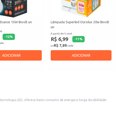
vance 15W Bivolt un
Lâmpada Superled Ourolux 20w Bivolt
un
id.
A partir de 5 unid.
-
12
%
R$ 6,99
-
11
%
cada
R$ 7,89
ou
/ cada
ADICIONAR
ADICIONAR
tecnologia LED, oferece baixo consumo de energia e longa durabilidade.