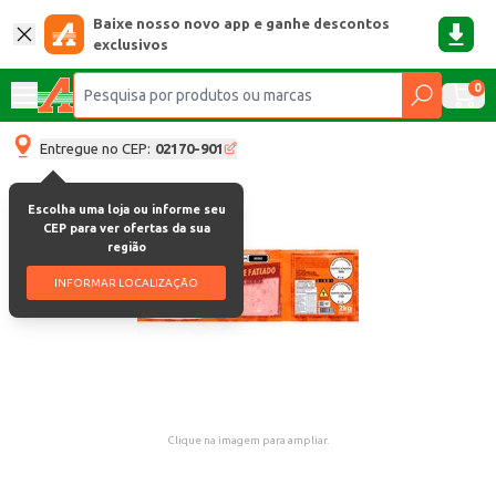
Baixe nosso novo app e ganhe descontos
exclusivos
0
Entregue no CEP:
02170-901
Escolha uma loja ou informe seu
CEP para ver ofertas da sua
região
INFORMAR LOCALIZAÇÃO
Clique na imagem para ampliar.