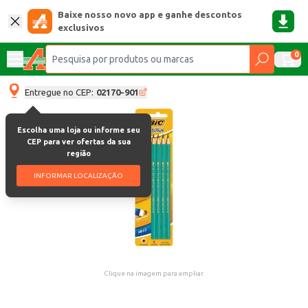
Baixe nosso novo app e ganhe descontos
exclusivos
0
Entregue no CEP:
02170-901
Escolha uma loja ou informe seu
CEP para ver ofertas da sua
região
INFORMAR LOCALIZAÇÃO
Clique na imagem para ampliar.