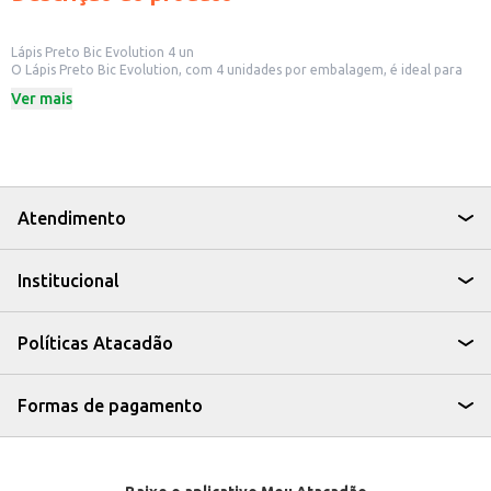
Lápis Preto Bic Evolution 4 un
O Lápis Preto Bic Evolution, com 4 unidades por embalagem, é ideal para
uso em diversas situações, seja no ambiente escolar, em casa ou no
Ver mais
escritório. Sua composição oferece resistência e durabilidade, tornando-o
uma opção prática para o dia a dia.
Dicas de Uso:
Ideal para escrita em geral, como anotações e redações.
Perfeito para desenhos e esboços.
Adequado para uso em atividades escolares e trabalhos de escritório.
Com o Lápis Preto Bic Evolution, você tem a ferramenta certa para suas
Atendimento
tarefas diárias, combinando praticidade e eficiência em um único produto.
Institucional
Políticas Atacadão
Formas de pagamento