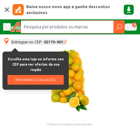
Baixe nosso novo app e ganhe descontos
exclusivos
0
Entregue no CEP:
02170-901
Escolha uma loja ou informe seu
CEP para ver ofertas da sua
região
INFORMAR LOCALIZAÇÃO
Clique na imagem para ampliar.