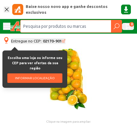
Baixe nosso novo app e ganhe descontos
exclusivos
0
Entregue no CEP:
02170-901
Escolha uma loja ou informe seu
CEP para ver ofertas da sua
região
INFORMAR LOCALIZAÇÃO
Clique na imagem para ampliar.