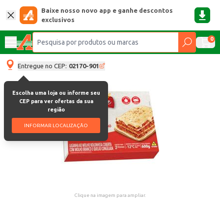
Baixe nosso novo app e ganhe descontos
exclusivos
0
Entregue no CEP:
02170-901
Escolha uma loja ou informe seu
CEP para ver ofertas da sua
região
INFORMAR LOCALIZAÇÃO
Clique na imagem para ampliar.