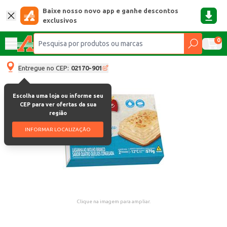
Baixe nosso novo app e ganhe descontos
exclusivos
0
Entregue no CEP:
02170-901
Escolha uma loja ou informe seu
CEP para ver ofertas da sua
região
INFORMAR LOCALIZAÇÃO
Clique na imagem para ampliar.