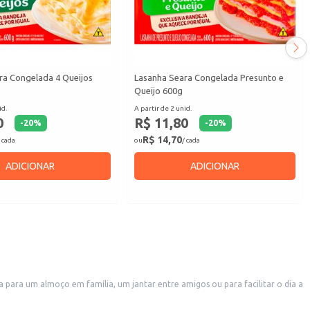
ra Congelada 4 Queijos
Lasanha Seara Congelada Presunto e
Queijo 600g
id.
A partir de 2 unid.
0
R$ 11,80
-
20
%
-
20
%
R$ 14,70
 cada
ou
/ cada
ADICIONAR
ADICIONAR
 para um almoço em família, um jantar entre amigos ou para facilitar o dia a