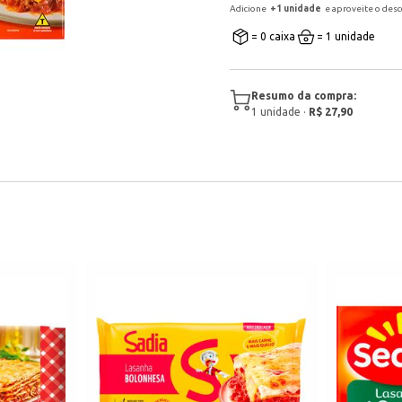
Adicione
+
1
unidade
e aproveite o des
= 0 caixa
= 1 unidade
Resumo da compra:
1
unidade
·
R$ 27,90