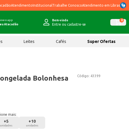
acadão
Atendimento
Institucional
Trabalhe Conosco
Atendimento em Libras
ixe o app
0
Bem-vindo
Entre ou cadastre-se
eu Atacadão
ês
Leites
Cafés
Super Ofertas
Código:
43399
Congelada Bolonhesa
ione mais:
+
5
+
10
unidades
unidades