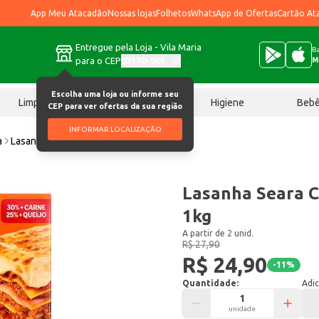
App Meu Atacadão
Nossas lojas
Folhetos
WhatsApp de Ofertas
Cartão At
Entregue pela Loja - Vila Maria
Ba
para o CEP
02170-901
M
Escolha uma loja ou informe seu
Limpeza
Chocolates
Higiene
Beb
CEP para ver ofertas da sua região
INFORMAR LOCALIZAÇÃO
a
Lasanha Seara Congelada Bolonhesa 1kg
Lasanha Seara 
1kg
A partir de 2 unid.
R$ 27,90
R$ 24,90
-
11
%
Quantidade:
Adic
unidade