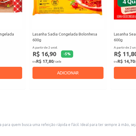
ongelada
Lasanha Sadia Congelada Bolonhesa
Lasanha Sea
600g
600g
A partir de 2 unid.
A partir de 2 un
R$ 16,90
R$ 11,8
-
5
%
R$ 17,80
R$ 14,70
ou
/ cada
ou
/
ADICIONAR
ara quem busca uma refeição rápida e fácil. Ideal para ter sempre à mão, seja