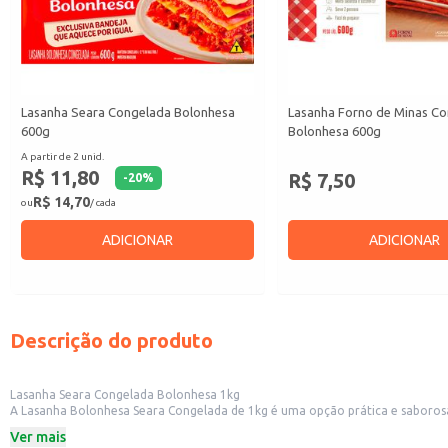
Lasanha Seara Congelada Bolonhesa
Lasanha Forno de Minas C
600g
Bolonhesa 600g
A partir de 2 unid.
R$ 11,80
R$ 7,50
-
20
%
R$ 14,70
ou
/ cada
ADICIONAR
ADICIONAR
Descrição do produto
Lasanha Seara Congelada Bolonhesa 1kg
A Lasanha Bolonhesa Seara Congelada de 1kg é uma opção prática e saborosa p
dia.
Ver mais
Dicas de Uso: