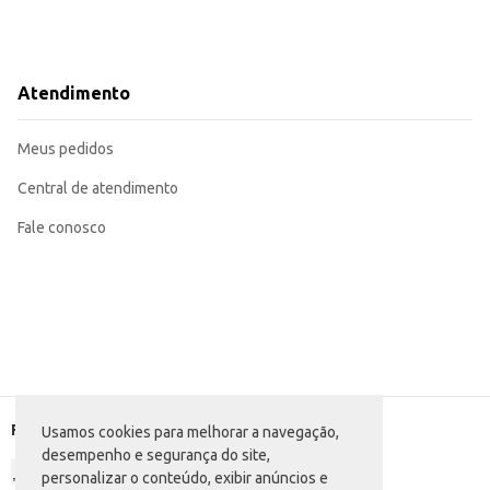
Perfeita para quem busca uma refeição rápida e saborosa.
Ideal para ter no freezer e preparar em minutos.
Uma ótima opção para almoços e jantares em família.
Pode ser utilizada em estabelecimentos comerciais como restaurantes e lanc
Com a Lasanha Bolonhesa Seara, você garante uma refeição saborosa e com a 
Atendimento
Meus pedidos
Central de atendimento
Fale conosco
Formas de pagamento
Usamos cookies para melhorar a navegação,
desempenho e segurança do site,
personalizar o conteúdo, exibir anúncios e