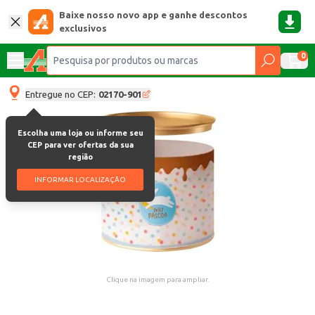
Baixe nosso novo app e ganhe descontos
exclusivos
0
Entregue no CEP:
02170-901
Escolha uma loja ou informe seu
CEP para ver ofertas da sua
região
INFORMAR LOCALIZAÇÃO
Clique na imagem para ampliar.