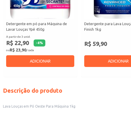
Detergente em pó para Máquina de
Detergente para Lava Louç
Lavar Louças Ypê 450g
Finish 1kg
A partir de 3 unid.
R$ 22,90
R$ 59,90
-
4
%
R$ 23,90
ou
/ cada
ADICIONAR
ADICIONAR
Descrição do produto
Lava Louças em Pó Oeste Para Máquina 1kg