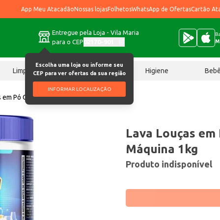
App Meu Atacadão
Nossas lojas
Folhetos
WhatsApp de Ofertas
Cartão At
Entregue pela Loja - Vila Maria
Ba
para o CEP
02170-901
M
Escolha uma loja ou informe seu
Limpeza
Chocolates
Higiene
Beb
CEP para ver ofertas da sua região
INFORMAR LOCALIZAÇÃO
s em Pó Oeste Para Máquina 1kg
Lava Louças em 
Máquina 1kg
Produto indisponível