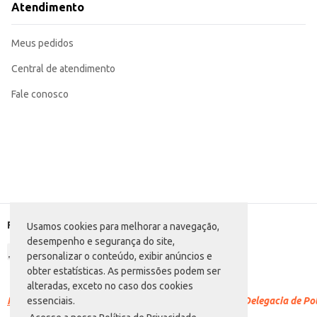
Atendimento
Meus pedidos
Central de atendimento
Fale conosco
Formas de pagamento
Usamos cookies para melhorar a navegação,
desempenho e segurança do site,
personalizar o conteúdo, exibir anúncios e
obter estatísticas. As permissões podem ser
alteradas, exceto no caso dos cookies
Racismo é crime.
Denuncie. Disque 100 ou procure a Delegacia de Polí
essenciais.