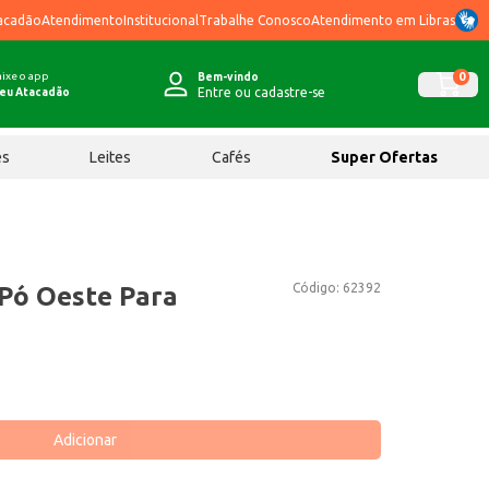
acadão
Atendimento
Institucional
Trabalhe Conosco
Atendimento em Libras
ixe o app
0
Bem-vindo
Entre ou cadastre-se
eu Atacadão
ês
Leites
Cafés
Super Ofertas
Código:
62392
Pó Oeste Para
Adicionar