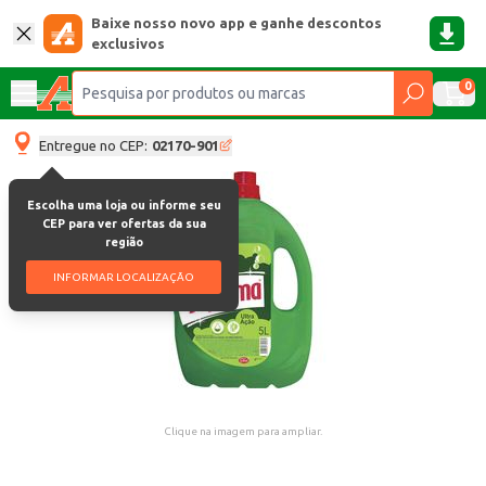
Baixe nosso novo app e ganhe descontos
exclusivos
0
Entregue no CEP:
02170-901
Escolha uma loja ou informe seu
CEP para ver ofertas da sua
região
INFORMAR LOCALIZAÇÃO
Clique na imagem para ampliar.