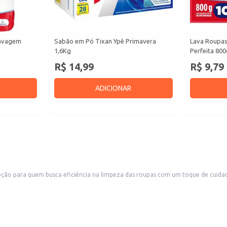
Lavagem
Sabão em Pó Tixan Ypê Primavera
Lava Roupa
1,6Kg
Perfeita 800
R$ 14,99
R$ 9,79
ADICIONAR
ão para quem busca eficiência na limpeza das roupas com um toque de cuidado
om um perfume agradável e com o cuidado que você procura.