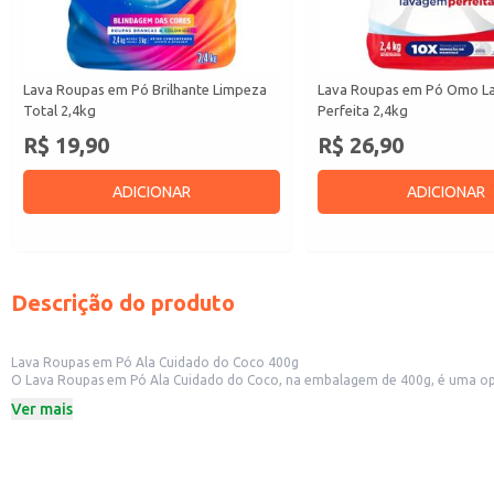
Lava Roupas em Pó Brilhante Limpeza
Lava Roupas em Pó Omo 
Total 2,4kg
Perfeita 2,4kg
R$ 19,90
R$ 26,90
ADICIONAR
ADICIONAR
Descrição do produto
Lava Roupas em Pó Ala Cuidado do Coco 400g
O Lava Roupas em Pó Ala Cuidado do Coco, na embalagem de 400g, é uma opç
sujeiras e manchas, deixando as roupas limpas e com um perfume suave.
Ver mais
Este produto é ideal para:
Uso doméstico em residências.
Lavagem de roupas em geral, incluindo roupas do dia a dia.
Com o Lava Roupas em Pó Ala Cuidado do Coco, suas roupas ficam limpas, c