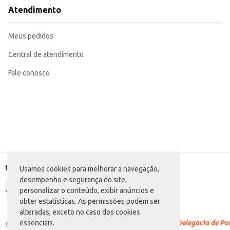
Atendimento
Meus pedidos
Central de atendimento
Fale conosco
Formas de pagamento
Usamos cookies para melhorar a navegação,
desempenho e segurança do site,
personalizar o conteúdo, exibir anúncios e
obter estatísticas. As permissões podem ser
alteradas, exceto no caso dos cookies
Racismo é crime.
Denuncie. Disque 100 ou procure a Delegacia de Polí
essenciais.