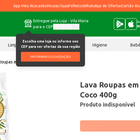
App Meu Atacadão
Nossas lojas
Folhetos
WhatsApp de Ofertas
Cartão At
Entregue pela Loja - Vila Maria
Ba
para o CEP
02170-901
M
Escolha uma loja ou informe seu
Limpeza
Chocolates
Higiene
Beb
CEP para ver ofertas da sua região
INFORMAR LOCALIZAÇÃO
Roupas em Pó Ala Cuidado do Coco 400g
Lava Roupas em 
Coco 400g
Produto indisponível