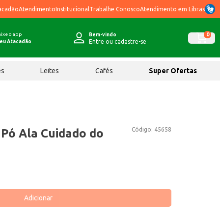
acadão
Atendimento
Institucional
Trabalhe Conosco
Atendimento em Libras
ixe o app
0
Bem-vindo
Entre ou cadastre-se
eu Atacadão
ês
Leites
Cafés
Super Ofertas
Código:
45658
Pó Ala Cuidado do
Adicionar