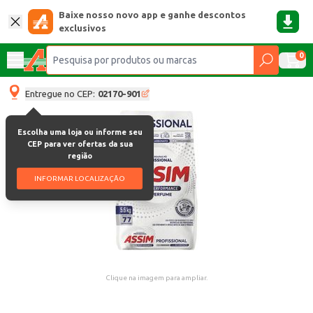
Baixe nosso novo app e ganhe descontos
exclusivos
0
Entregue no CEP:
02170-901
Escolha uma loja ou informe seu
CEP para ver ofertas da sua
região
INFORMAR LOCALIZAÇÃO
Clique na imagem para ampliar.