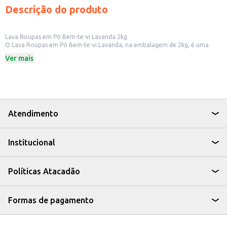
Descrição do produto
Lava Roupas em Pó Bem-te-vi Lavanda 2kg
O Lava Roupas em Pó Bem-te-vi Lavanda, na embalagem de 2kg, é uma
opção para quem busca eficiência na limpeza de roupas com o suave
Ver mais
perfume de lavanda. Ideal para uso doméstico, o produto é projetado para
remover sujeiras e manchas, deixando as roupas limpas e com um aroma
agradável.
Dicas de Uso:
Utilize a quantidade recomendada na embalagem para cada lavagem.
Adequado para lavar roupas brancas e coloridas.
Pode ser usado em máquinas de lavar ou na lavagem manual.
Atendimento
Com o Lava Roupas em Pó Bem-te-vi Lavanda, suas roupas ficam limpas,
cheirosas e prontas para o uso diário.
Institucional
Políticas Atacadão
Formas de pagamento