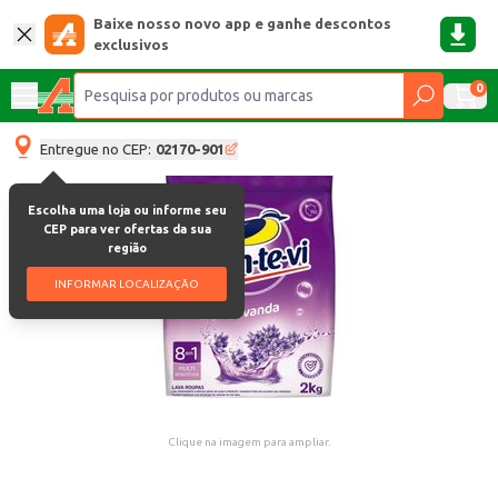
Baixe nosso novo app e ganhe descontos
exclusivos
0
Entregue no CEP:
02170-901
Escolha uma loja ou informe seu
CEP para ver ofertas da sua
região
INFORMAR LOCALIZAÇÃO
Clique na imagem para ampliar.