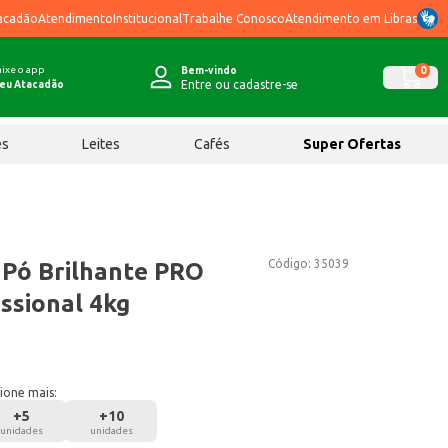
acadão
Atendimento
Institucional
Trabalhe Conosco
Atendimento em Libras
ixe o app
0
Bem-vindo
Entre ou cadastre-se
eu Atacadão
ês
Leites
Cafés
Super Ofertas
Código:
35039
Pó Brilhante PRO
ssional 4kg
ione mais:
+
5
+
10
unidades
unidades