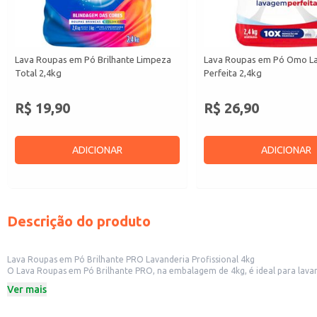
Lava Roupas em Pó Brilhante Limpeza
Lava Roupas em Pó Omo 
Total 2,4kg
Perfeita 2,4kg
R$ 19,90
R$ 26,90
ADICIONAR
ADICIONAR
Descrição do produto
Lava Roupas em Pó Brilhante PRO Lavanderia Profissional 4kg
O Lava Roupas em Pó Brilhante PRO, na embalagem de 4kg, é ideal para lavan
alta performance na remoção de sujeiras e manchas, garantindo roupas limp
Ver mais
Este produto é indicado para:
Lavanderias
Hotéis e Pousadas