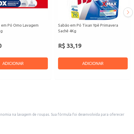
s em Pó Omo Lavagem
Sabão em Pó Tixan Ypê Primavera
kg
Sachê 4Kg
0
R$ 33,19
ADICIONAR
ADICIONAR
onomia na lavagem de roupas. Sua fórmula foi desenvolvida para oferecer