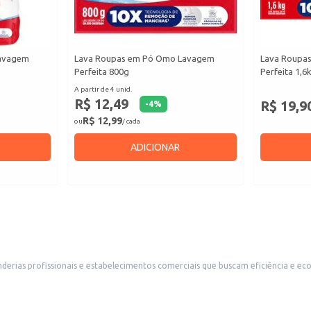
Lavagem
Lava Roupas em Pó Omo Lavagem
Lava Roupa
Perfeita 800g
Perfeita 1,6
A partir de 4 unid.
R$ 12,49
R$ 19,9
-
4
%
R$ 12,99
ou
/ cada
ADICIONAR
derias profissionais e estabelecimentos comerciais que buscam eficiência e ec
as e com agradável perfume.