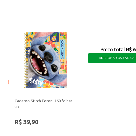
m grande escala.
resultados.
o.
a lavagem.
idadas e com um ótimo custo-benefício para o seu negócio.
Preço total
R$ 6
ADICIONAR OS 3 AO CA
Caderno Stitch Foroni 160 folhas
un
R$ 39,90