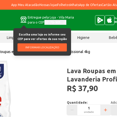
App Meu Atacadão
Nossas lojas
Folhetos
WhatsApp de Ofertas
Cartão At
Entregue pela Loja - Vila Maria
Ba
para o CEP
02170-901
M
Escolha uma loja ou informe seu
Limpeza
Chocolates
Higiene
Beb
CEP para ver ofertas da sua região
INFORMAR LOCALIZAÇÃO
Roupas em Pó Brilhante PRO Lavanderia Profissional 4kg
Lava Roupas em 
Lavanderia Profi
R$ 37,90
Quantidade:
Adic
unidade